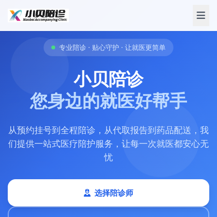
专业陪诊 · 贴心守护 · 让就医更简单
小贝陪诊
您身边的就医好帮手
从预约挂号到全程陪诊，从代取报告到药品配送，我
们提供一站式医疗陪护服务，让每一次就医都安心无
忧
选择陪诊师