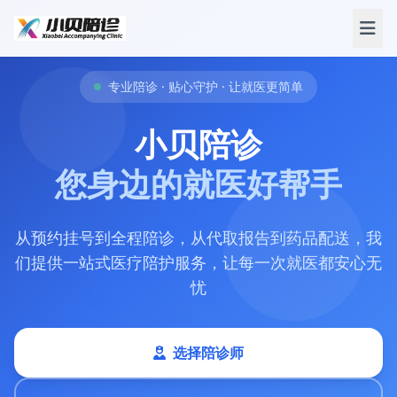
专业陪诊 · 贴心守护 · 让就医更简单
小贝陪诊
您身边的就医好帮手
从预约挂号到全程陪诊，从代取报告到药品配送，我
们提供一站式医疗陪护服务，让每一次就医都安心无
忧
选择陪诊师