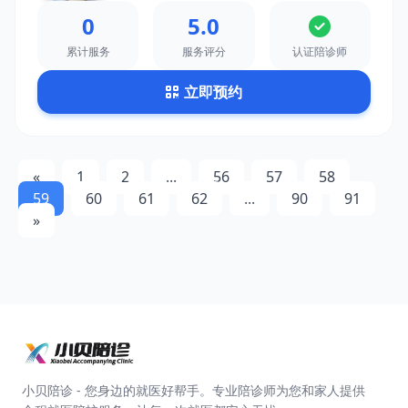
0
5.0
累计服务
服务评分
认证陪诊师
立即预约
«
1
2
...
56
57
58
59
60
61
62
...
90
91
»
小贝陪诊 - 您身边的就医好帮手。专业陪诊师为您和家人提供