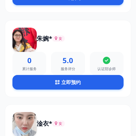
朱婉*
女
0
5.0
累计服务
服务评分
认证陪诊师
立即预约
淦衣*
女