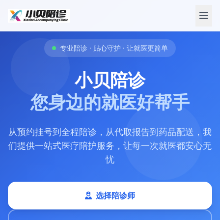
专业陪诊 · 贴心守护 · 让就医更简单
小贝陪诊
您身边的就医好帮手
从预约挂号到全程陪诊，从代取报告到药品配送，我
们提供一站式医疗陪护服务，让每一次就医都安心无
忧
选择陪诊师