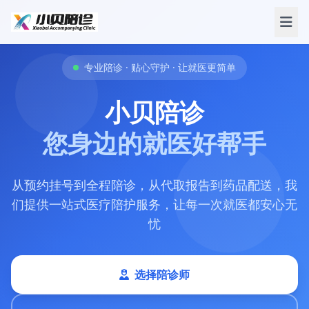
专业陪诊 · 贴心守护 · 让就医更简单
小贝陪诊
您身边的就医好帮手
从预约挂号到全程陪诊，从代取报告到药品配送，我
们提供一站式医疗陪护服务，让每一次就医都安心无
忧
选择陪诊师