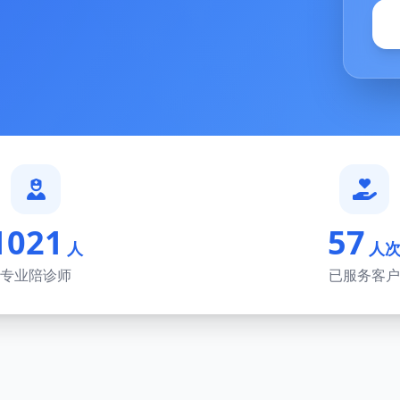
1021
57
人
人
专业陪诊师
已服务客户