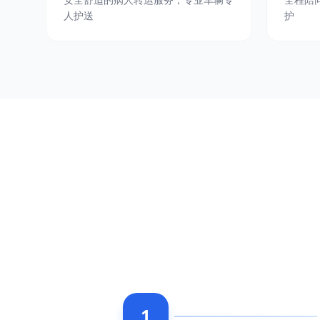
人护送
护
1