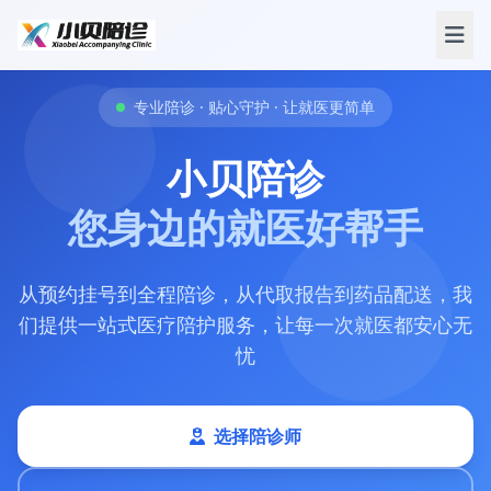
专业陪诊 · 贴心守护 · 让就医更简单
小贝陪诊
您身边的就医好帮手
从预约挂号到全程陪诊，从代取报告到药品配送，我
们提供一站式医疗陪护服务，让每一次就医都安心无
忧
选择陪诊师