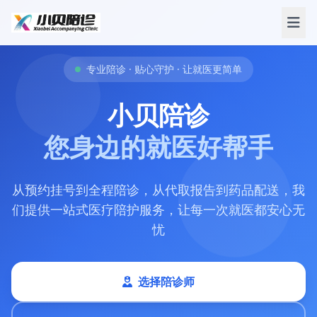
专业陪诊 · 贴心守护 · 让就医更简单
小贝陪诊
您身边的就医好帮手
从预约挂号到全程陪诊，从代取报告到药品配送，我
们提供一站式医疗陪护服务，让每一次就医都安心无
忧
选择陪诊师