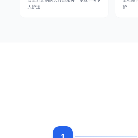
人护送
护
1