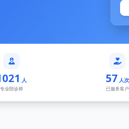
1021
57
人
人
专业陪诊师
已服务客户