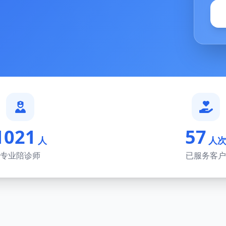
1021
57
人
人
专业陪诊师
已服务客户