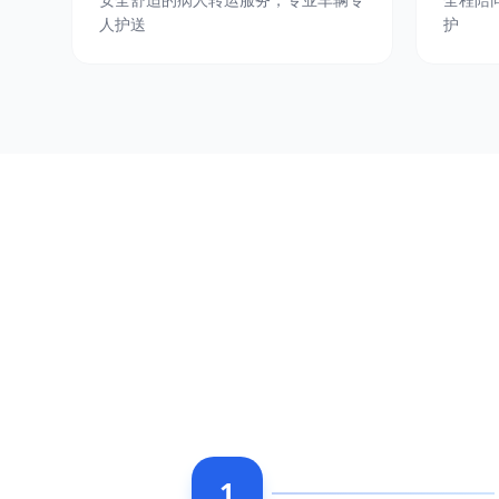
人护送
护
1