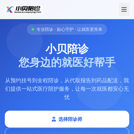
专业陪诊 · 贴心守护 · 让就医更简单
小贝陪诊
您身边的就医好帮手
从预约挂号到全程陪诊，从代取报告到药品配送，我
们提供一站式医疗陪护服务，让每一次就医都安心无
忧
选择陪诊师