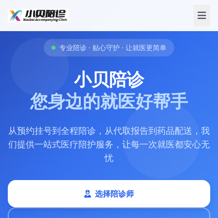
专业陪诊 · 贴心守护 · 让就医更简单
小贝陪诊
您身边的就医好帮手
从预约挂号到全程陪诊，从代取报告到药品配送，我
们提供一站式医疗陪护服务，让每一次就医都安心无
忧
选择陪诊师