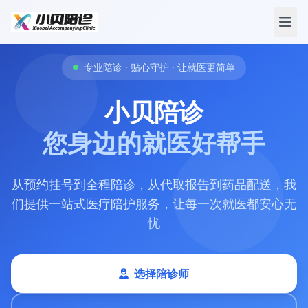
专业陪诊 · 贴心守护 · 让就医更简单
小贝陪诊
您身边的就医好帮手
从预约挂号到全程陪诊，从代取报告到药品配送，我
们提供一站式医疗陪护服务，让每一次就医都安心无
忧
选择陪诊师