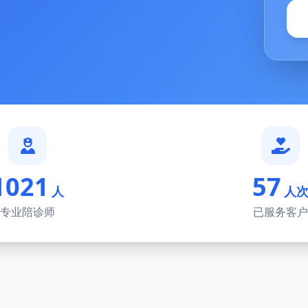
1021
57
人
人
专业陪诊师
已服务客户