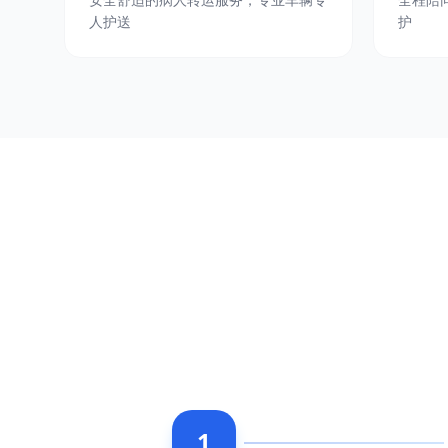
人护送
护
1