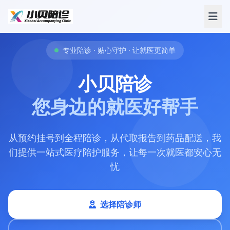
专业陪诊 · 贴心守护 · 让就医更简单
小贝陪诊
您身边的就医好帮手
从预约挂号到全程陪诊，从代取报告到药品配送，我
们提供一站式医疗陪护服务，让每一次就医都安心无
忧
选择陪诊师