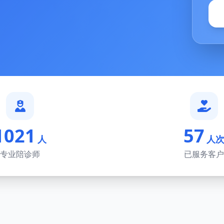
1021
57
人
人
专业陪诊师
已服务客户