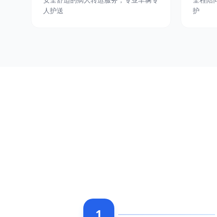
人护送
护
1