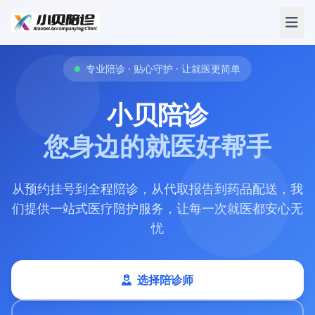
专业陪诊 · 贴心守护 · 让就医更简单
小贝陪诊
您身边的就医好帮手
从预约挂号到全程陪诊，从代取报告到药品配送，我
们提供一站式医疗陪护服务，让每一次就医都安心无
忧
选择陪诊师