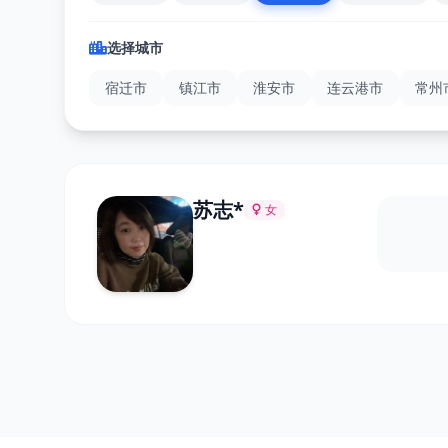
选择城市
宿迁市
镇江市
淮安市
连云港市
常州
苏志*
女