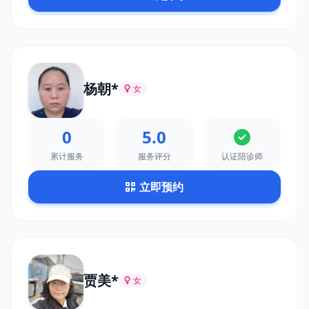
杨朝*
女
0
5.0
累计服务
服务评分
认证陪诊师
立即预约
贾美*
女