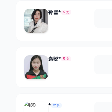
孙雪*
女
秦晓*
女
*
男