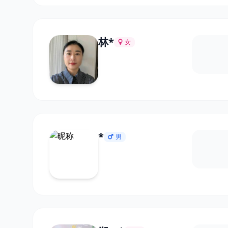
林*
女
*
男