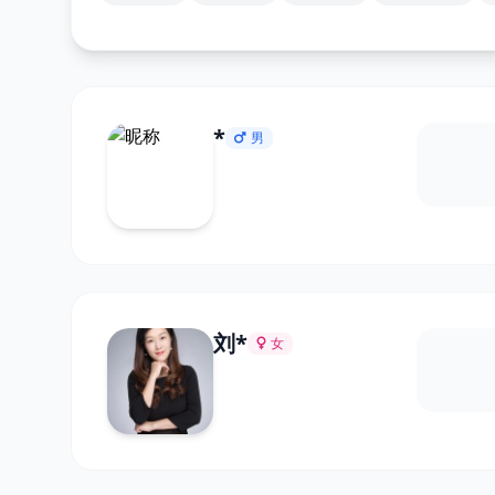
*
男
刘*
女