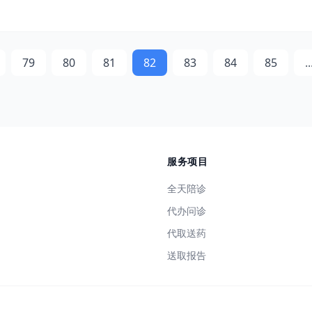
79
80
81
82
83
84
85
..
服务项目
全天陪诊
代办问诊
代取送药
送取报告