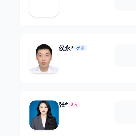
侯永*
男
张*
女