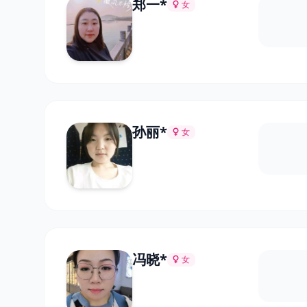
郑一*
女
孙丽*
女
冯晓*
女