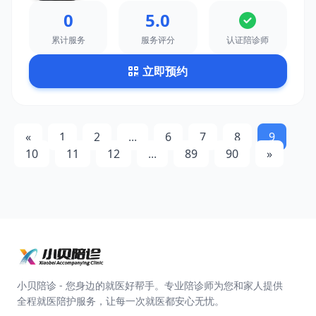
0
5.0
累计服务
服务评分
认证陪诊师
立即预约
«
1
2
...
6
7
8
9
10
11
12
...
89
90
»
小贝陪诊 - 您身边的就医好帮手。专业陪诊师为您和家人提供
全程就医陪护服务，让每一次就医都安心无忧。